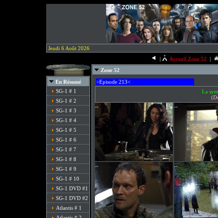
Jeudi 6 Août 2026
|
Accueil Zone 52
|
Zone 52
En Résumé
>Episode 213<
SG-1 # 1
La sym
(D
SG-1 # 2
SG-1 # 3
SG-1 # 4
SG-1 # 5
SG-1 # 6
SG-1 # 7
SG-1 # 8
SG-1 # 9
SG-1 # 10
SG-1 DVD #1
SG-1 DVD #2
Atlantis # 1
Atlantis # 2