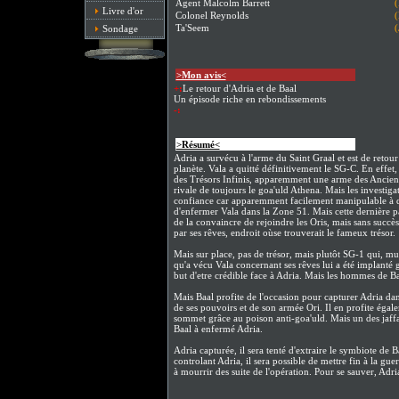
Agent Malcolm Barrett
(
Livre d'or
Colonel Reynolds
(
Ta'Seem
(
Sondage
>Mon avis<
+:
Le retour d'Adria et de Baal
Un épisode riche en rebondissements
-:
>Résumé<
Adria a survécu à l'arme du Saint Graal et est de retour
planète. Vala a quitté définitivement le SG-C. En effet,
des Trésors Infinis, apparemment une arme des Anciens q
rivale de toujours le goa'uld Athena. Mais les investig
confiance car apparemment facilement manipulable à di
d'enfermer Vala dans la Zone 51. Mais cette dernière pa
de la convaincre de rejoindre les Oris, mais sans succè
par ses rêves, endroit oùse trouverait le fameux trésor.
Mais sur place, pas de trésor, mais plutôt SG-1 qui, mun
qu'a vécu Vala concernant ses rêves lui a été implanté 
but d'etre crédible face à Adria. Mais les hommes de Ba
Mais Baal profite de l'occasion pour capturer Adria d
de ses pouvoirs et de son armée Ori. Il en profite égal
sommet grâce au poison anti-goa'uld. Mais un des jaffas
Baal à enfermé Adria.
Adria capturée, il sera tenté d'extraire le symbiote de
controlant Adria, il sera possible de mettre fin à la g
à mourrir des suite de l'opération. Pour se sauver, Adri