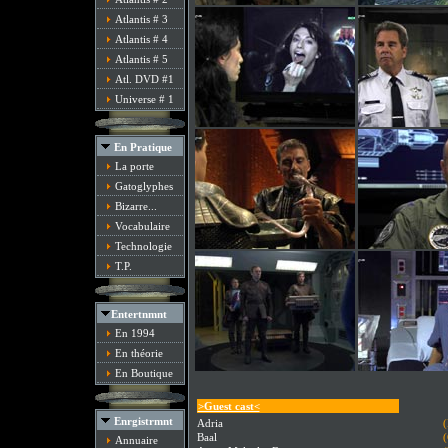
Atlantis # 3
Atlantis # 4
Atlantis # 5
Atl. DVD #1
Universe # 1
En Pratique
La porte
Gatoglyphes
Bizarre...
Vocabulaire
Technologie
T.P.
Entertnmnt
En 1994
En théorie
En Boutique
>Guest cast<
Enrgistrmnt
Adria
(
Baal
(
Annuaire