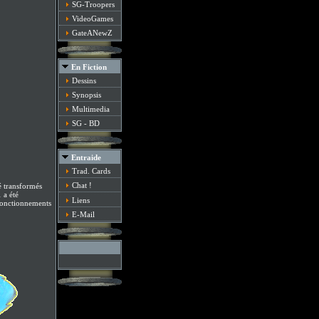
SG-Troopers
VideoGames
GateANewZ
En Fiction
Dessins
Synopsis
Multimedia
SG - BD
Entraide
Trad. Cards
Chat !
té transformés
 a été
Liens
sfonctionnements
E-Mail