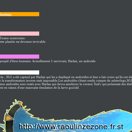
logique:
 d'usine souterraine.
ette planète est devenue invivable.
euplé d'êtres humains. Actuellement 1 survivant, Harlan, un androïde.
nt>:
ée , SG1 a été capturé par Harlan qui les a dupliqué en androïdes et leur a fait croire qu'ils ont é
e la transformation inverse etait impossible.Les androïdes s'étant rendu compte du subterfuge,SG1
sion androïdes sont restés avec Harlan qui devra ameliorer la version Teal'c qui présentait des di
t en raison d'une mauvaise émulation de la larve goa'uld.