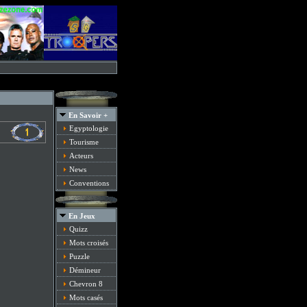
En Savoir +
Egyptologie
Tourisme
Acteurs
News
Conventions
En Jeux
Quizz
Mots croisés
Puzzle
Démineur
Chevron 8
Mots casés