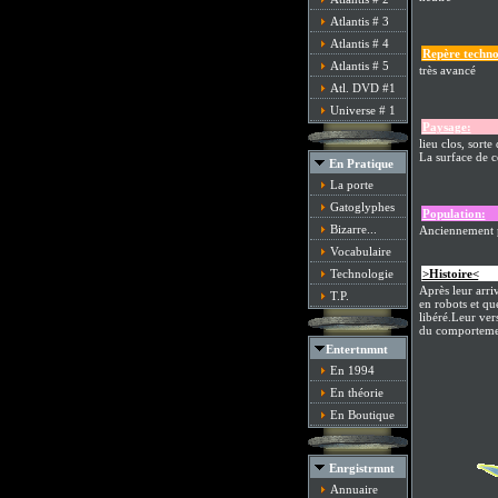
Atlantis # 3
Atlantis # 4
Repère techno
Atlantis # 5
très avancé
Atl. DVD #1
Universe # 1
Paysage:
lieu clos, sorte
La surface de c
En Pratique
La porte
Gatoglyphes
Population:
Bizarre...
Anciennement p
Vocabulaire
Technologie
>Histoire<
/fo
Après leur arriv
T.P.
en robots et qu
libéré.Leur ver
du comportemen
Entertnmnt
En 1994
En théorie
En Boutique
Enrgistrmnt
Annuaire