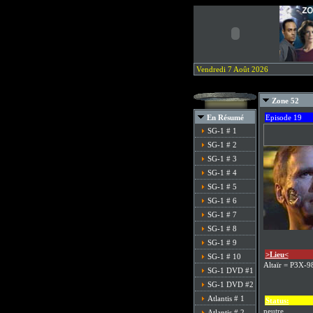
Vendredi 7 Août 2026
Zone 52
En Résumé
Episode 19
SG-1 # 1
SG-1 # 2
SG-1 # 3
SG-1 # 4
SG-1 # 5
SG-1 # 6
SG-1 # 7
SG-1 # 8
SG-1 # 9
>Lieu<
SG-1 # 10
Altaïr = P3X-9
SG-1 DVD #1
SG-1 DVD #2
Atlantis # 1
Status:
neutre
Atlantis # 2