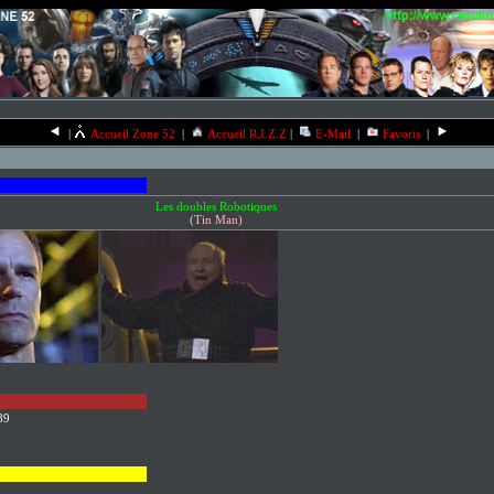
|
Accueil Zone 52
|
Accueil R.I.Z.Z
|
E-Mail
|
Favoris
|
Les doubles Robotiques
(Tin Man)
89