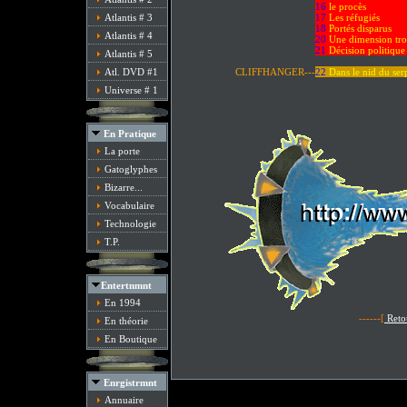
16
le procès
Atlantis # 3
17
Les réfugiés
18
Portés disparus
Atlantis # 4
20
Une dimension trop
21
Décision politique
Atlantis # 5
Atl. DVD #1
CLIFFHANGER---
22
Dans le nid du ser
Universe # 1
En Pratique
La porte
Gatoglyphes
Bizarre...
Vocabulaire
Technologie
T.P.
Entertnmnt
En 1994
------[
Reto
En théorie
En Boutique
Enrgistrmnt
Annuaire