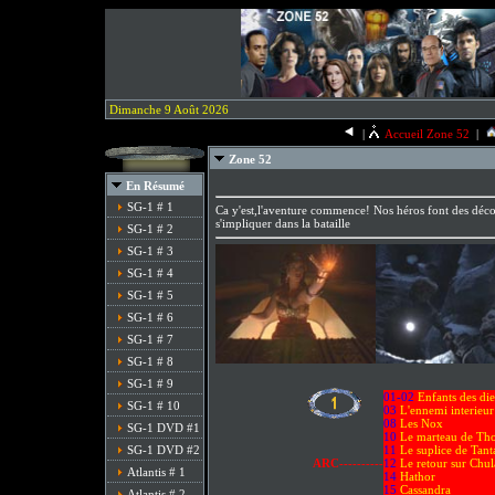
Dimanche 9 Août 2026
|
Accueil Zone 52
|
Zone 52
En Résumé
SG-1 # 1
Ca y'est,l'aventure commence! Nos héros font des déc
s'impliquer dans la bataille
SG-1 # 2
SG-1 # 3
SG-1 # 4
SG-1 # 5
SG-1 # 6
SG-1 # 7
SG-1 # 8
SG-1 # 9
01-02
Enfants des di
SG-1 # 10
03
L'ennemi interieur
08
Les Nox
SG-1 DVD #1
10
Le marteau de Th
SG-1 DVD #2
11
Le suplice de Tant
ARC----------
12
Le retour sur Chu
Atlantis # 1
14
Hathor
15
Cassandra
Atlantis # 2