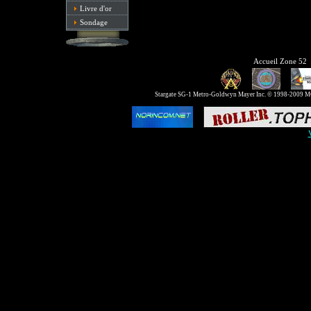
Livre d'or
Sondage
Accueil Zone 52
Stargate SG-1 Metro-Goldwyn Mayer Inc. © 1998-2009 MGM