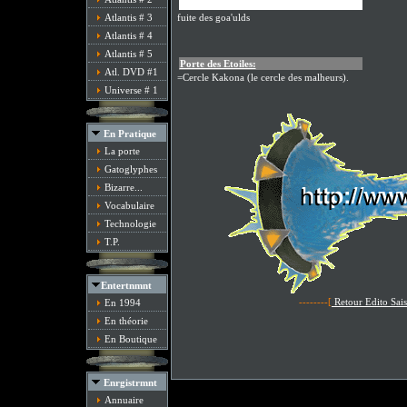
Principale activité:
Atlantis # 3
fuite des goa'ulds
Atlantis # 4
Atlantis # 5
Porte des Etoiles:
Atl. DVD #1
=Cercle Kakona (le cercle des malheurs).
Universe # 1
En Pratique
La porte
Gatoglyphes
Bizarre...
Vocabulaire
Technologie
T.P.
Entertnmnt
--------[
Retour Edito Sai
En 1994
En théorie
En Boutique
Enrgistrmnt
Annuaire