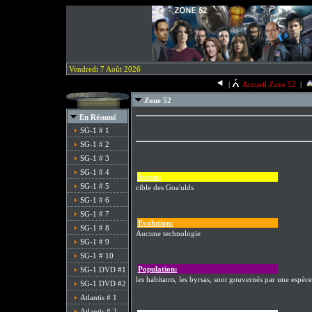
Vendredi 7 Août 2026
|
Accueil Zone 52
|
Zone 52
En Résumé
SG-1 # 1
SG-1 # 2
SG-1 # 3
SG-1 # 4
Status:
SG-1 # 5
cible des Goa'ulds
SG-1 # 6
SG-1 # 7
Evolution:
SG-1 # 8
Aucune technologie
SG-1 # 9
SG-1 # 10
Population:
SG-1 DVD #1
les habitants, les byrsas, sont gouvernés par une espèce
SG-1 DVD #2
Atlantis # 1
Atlantis # 2