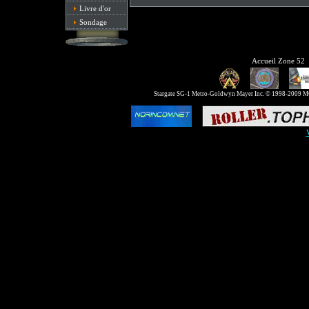
Livre d'or
Sondage
Accueil Zone 52
Stargate SG-1 Metro-Goldwyn Mayer Inc. © 1998-2009 MGM