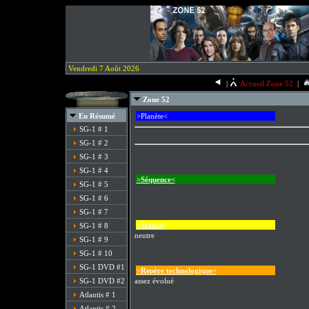
Vendredi 7 Août 2026
|
Accueil Zone 52
|
Zone 52
En Résumé
>Planète<
SG-1 # 1
SG-1 # 2
SG-1 # 3
SG-1 # 4
>Séquence<
SG-1 # 5
SG-1 # 6
SG-1 # 7
>Status<
SG-1 # 8
neutre
SG-1 # 9
SG-1 # 10
SG-1 DVD #1
>Repère technologique<
SG-1 DVD #2
assez évolué
Atlantis # 1
Atlantis # 2