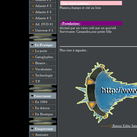
>Vue panoramique<
Atlantis # 3
Plaines,champs et cité au loin
Atlantis # 4
Atlantis # 5
>Population<
Atl. DVD #1
décimé par un virus créé par un goa'uld.
Universe # 1
Survivants: Cassandra,une petite fille.
En Pratique
Plus rien à signaler...
La porte
Gatoglyphes
Bizarre...
Vocabulaire
Technologie
T.P.
Entertnmnt
En 1994
En théorie
En Boutique
--------[
Retour Edito Sai
Enrgistrmnt
Annuaire