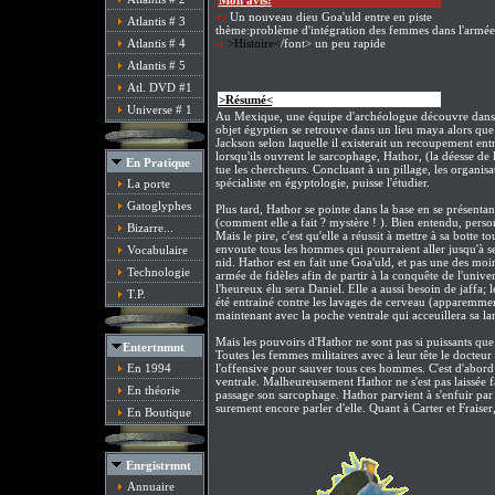
Mon avis:
+:
Un nouveau dieu Goa'uld entre en piste
Atlantis # 3
thème:problème d'intégration des femmes dans l'armée
Atlantis # 4
-:
>Histoire<
/font> un peu rapide
Atlantis # 5
Atl. DVD #1
>Résumé<
/font>:
Universe # 1
Au Mexique, une équipe d'archéologue découvre dans 
objet égyptien se retrouve dans un lieu maya alors que 
Jackson selon laquelle il existerait un recoupement entre
lorsqu'ils ouvrent le sarcophage, Hathor, (la déesse de la
En Pratique
tue les chercheurs. Concluant à un pillage, les organisa
spécialiste en égyptologie, puisse l'étudier.
La porte
Gatoglyphes
Plus tard, Hathor se pointe dans la base en se présentant
(comment elle a fait ? mystère ! ). Bien entendu, personn
Bizarre...
Mais le pire, c'est qu'elle a réussit à mettre à sa botte 
envoute tous les hommes qui pourraient aller jusqu'à se 
Vocabulaire
nid. Hathor est en fait une Goa'uld, et pas une des moi
Technologie
armée de fidèles afin de partir à la conquête de l'unive
l'heureux élu sera Daniel. Elle a aussi besoin de jaffa;
T.P.
été entrainé contre les lavages de cerveau (apparemment
maintenant avec la poche ventrale qui acceuillera sa la
Mais les pouvoirs d'Hathor ne sont pas si puissants que
Entertnmnt
Toutes les femmes militaires avec à leur tête le docteur
En 1994
l'offensive pour sauver tous ces hommes. C'est d'abord 
ventrale. Malheureusement Hathor ne s'est pas laissée fai
En théorie
passage son sarcophage. Hathor parvient à s'enfuir par l
surement encore parler d'elle. Quant à Carter et Fraiser,
En Boutique
Enrgistrmnt
Annuaire