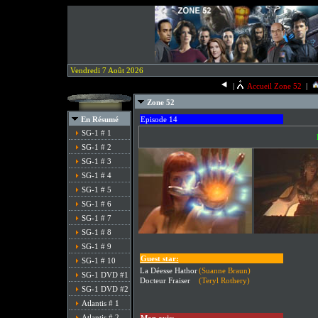
Vendredi 7 Août 2026
|
Accueil Zone 52
|
Zone 52
En Résumé
Episode 14
SG-1 # 1
SG-1 # 2
SG-1 # 3
SG-1 # 4
SG-1 # 5
SG-1 # 6
SG-1 # 7
SG-1 # 8
SG-1 # 9
Guest star:
SG-1 # 10
La Déesse Hathor
(Suanne Braun)
SG-1 DVD #1
Docteur Fraiser
(Teryl Rothery)
SG-1 DVD #2
Atlantis # 1
Atlantis # 2