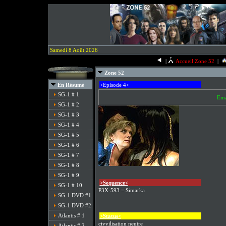
Samedi 8 Août 2026
|
Accueil Zone 52
|
Zone 52
En Résumé
>Episode 4<
SG-1 # 1
Ema
SG-1 # 2
SG-1 # 3
SG-1 # 4
SG-1 # 5
SG-1 # 6
SG-1 # 7
SG-1 # 8
SG-1 # 9
>Sequence<
SG-1 # 10
P3X-593 = Simarka
SG-1 DVD #1
SG-1 DVD #2
Atlantis # 1
>Status<
civvilisation neutre
Atlantis # 2