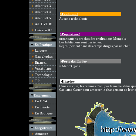
Atlantis # 3
Atlantis # 4
>Evolution<
Atlantis # 5
Aucune technologie
Atl. DVD #1
Universe # 1
>Population<
organisations proches des civilisations Mongols.
Les habitations sont des tentes.
En Pratique
Regroupement dans des camps dirigés par un chef.
La porte
Gatoglyphes
>Porte des Etoiles<
Bizarre...
= Mer d'Ogada
Vocabulaire
Technologie
T.P.
>Histoire<
Dans ces cités, les femmes n'ont pas le même status que
Capitaine Carter pour amorcer le changement de leur c
Entertnmnt
En 1994
En théorie
En Boutique
Enrgistrmnt
Annuaire