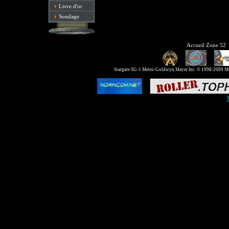
Livre d'or
Sondage
Accueil Zone 52
Stargate SG-1 Metro-Goldwyn Mayer Inc. © 1998-2009 MGM