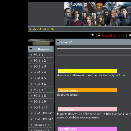
Jeudi 6 Août 2026
|
Accueil Zone 52
|
Zone 52
En Résumé
SG-1 # 1
SG-1 # 2
SG-1 # 3
>Statut<
SG-1 # 4
Aucun actuellement mais il aurait été du type Allié.
SG-1 # 5
SG-1 # 6
SG-1 # 7
>Technologie<
de toutes sortes.
SG-1 # 8
SG-1 # 9
SG-1 # 10
>Panorama<
SG-1 DVD #1
la porte des étoiles débouche sur un lieu clos,sans issu
entrepôt d'objets extraterrestres.
SG-1 DVD #2
Atlantis # 1
>Population<
Atlantis # 2