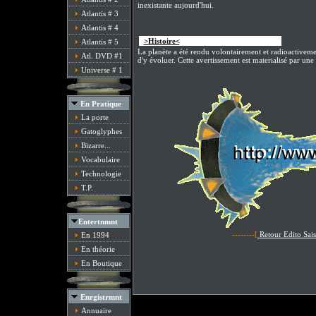
inexistante aujourd'hui.
Atlantis # 3
Atlantis # 4
>
>Histoire<
/font><
Atlantis # 5
La planète a été rendu volontairement et radioactivemen
Atl. DVD #1
d'y évoluer. Cette avertissement est materialisé par un
Universe # 1
En Pratique
La porte
Gatoglyphes
Bizarre...
Vocabulaire
Technologie
T.P.
Entertnmnt
--------[
Retour Edito Sai
En 1994
En théorie
En Boutique
Enrgistrmnt
Annuaire