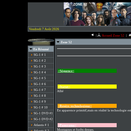
Vendredi 7 Août 2026
|
Accueil Zone 52
|
Zone 52
En Résumé
SG-1 # 1
SG-1 # 2
SG-1 # 3
>Séquence<
SG-1 # 4
SG-1 # 5
SG-1 # 6
>Statut<
SG-1 # 7
Allié
SG-1 # 8
SG-1 # 9
>Repère technologique<
SG-1 # 10
En apparence primitif,mais en réalité la technologie es
SG-1 DVD #1
SG-1 DVD #2
Atlantis # 1
>Panorama<
Montagnes et forêts denses.
Atlantis # 2