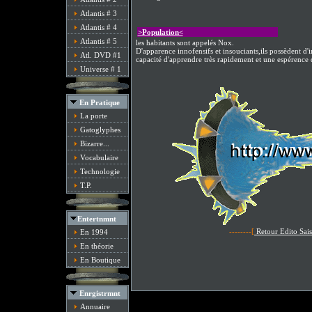
Atlantis # 3
Atlantis # 4
>Population<
Atlantis # 5
les habitants sont appelés Nox.
D'apparence innofensifs et insouciants,ils possèdent d
Atl. DVD #1
capacité d'apprendre très rapidement et une espérence d
Universe # 1
En Pratique
La porte
Gatoglyphes
Bizarre...
Vocabulaire
Technologie
T.P.
Entertnmnt
--------[
Retour Edito Sai
En 1994
En théorie
En Boutique
Enrgistrmnt
Annuaire