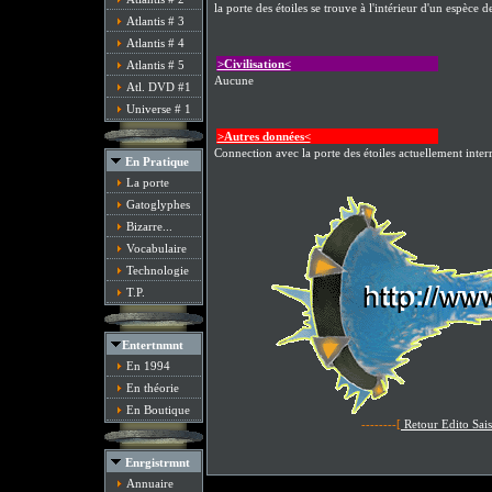
la porte des étoiles se trouve à l'intérieur d'un espèce 
Atlantis # 3
Atlantis # 4
>Civilisation<
Atlantis # 5
Aucune
Atl. DVD #1
Universe # 1
>Autres données<
Connection avec la porte des étoiles actuellement inte
En Pratique
La porte
Gatoglyphes
Bizarre...
Vocabulaire
Technologie
T.P.
Entertnmnt
En 1994
En théorie
En Boutique
--------[
Retour Edito Sai
Enrgistrmnt
Annuaire