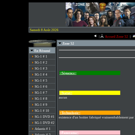
Samedi 8 Août 2026
|
Accueil Zone 52
|
Zone 52
En Résumé
SG-1 # 1
SG-1 # 2
SG-1 # 3
>Séquence<
SG-1 # 4
SG-1 # 5
SG-1 # 6
SG-1 # 7
>Statut<
aucun
SG-1 # 8
SG-1 # 9
SG-1 # 10
>Technologie<
SG-1 DVD #1
existence d'un boitier fabriqué vraissembablement par le
SG-1 DVD #2
Atlantis # 1
>Panorama<
Atlantis # 2