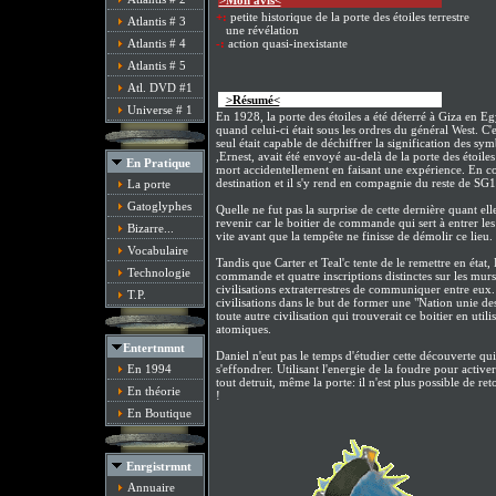
>Mon avis<
+:
petite historique de la porte des étoiles terrestre
Atlantis # 3
une révélation
Atlantis # 4
-:
action quasi-inexistante
Atlantis # 5
Atl. DVD #1
>
>Résumé<
/font><
Universe # 1
En 1928, la porte des étoiles a été déterré à Giza en E
quand celui-ci était sous les ordres du général West. C'
seul était capable de déchiffrer la signification des sym
,Ernest, avait été envoyé au-delà de la porte des étoiles 
En Pratique
mort accidentellement en faisant une expérience. En co
destination et il s'y rend en compagnie du reste de SG1
La porte
Gatoglyphes
Quelle ne fut pas la surprise de cette dernière quant el
revenir car le boitier de commande qui sert à entrer les c
Bizarre...
vite avant que la tempête ne finisse de démolir ce lieu.
Vocabulaire
Tandis que Carter et Teal'c tente de le remettre en état
Technologie
commande et quatre inscriptions distinctes sur les murs
civilisations extraterrestres de communiquer entre eux. 
T.P.
civilisations dans le but de former une "Nation unie des
toute autre civilisation qui trouverait ce boitier en u
atomiques.
Entertnmnt
Daniel n'eut pas le temps d'étudier cette découverte qui
En 1994
s'effondrer. Utilisant l'energie de la foudre pour active
tout detruit, même la porte: il n'est plus possible de
En théorie
!
En Boutique
Enrgistrmnt
Annuaire