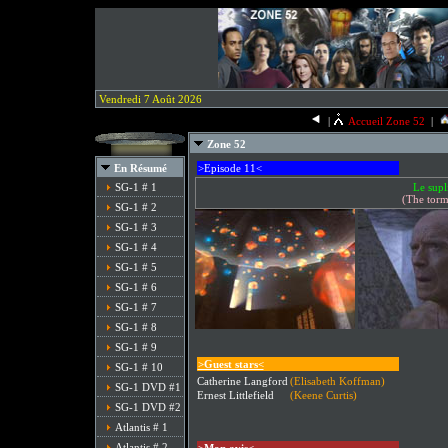
Vendredi 7 Août 2026
|
Accueil Zone 52
|
Zone 52
En Résumé
>Episode 11<
SG-1 # 1
Le supl
(The torm
SG-1 # 2
SG-1 # 3
SG-1 # 4
SG-1 # 5
SG-1 # 6
SG-1 # 7
SG-1 # 8
SG-1 # 9
>Guest stars<
SG-1 # 10
Catherine Langford
(Elisabeth Koffman)
SG-1 DVD #1
Ernest Littlefield
(Keene Curtis)
SG-1 DVD #2
Atlantis # 1
Atlantis # 2