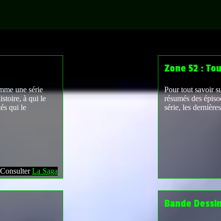
Zone 52 : To
omme une série
Pour tout savoir su
stoire, à qui le
résumés des épisode
és qui le
série, les dernières
Consulter
La Saga
Bande Dessi