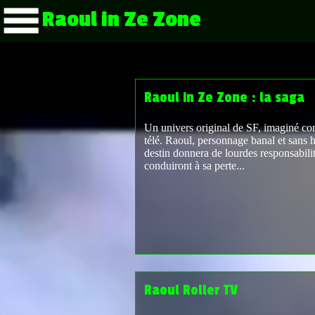
Raoul in Ze Zone
Raoul in Ze Zone : la saga
Un univers original de SF, imaginé c
télé. Raoul, personnage banal et sans hi
destin donnera de lourdes responsabilit
conduiront à sa perte...
Raoul Roller TV